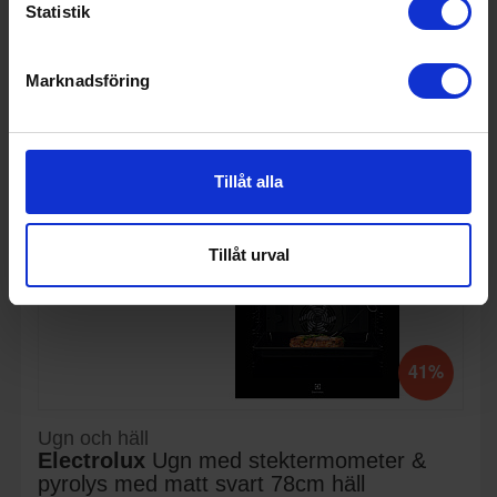
Statistik
KÖP
Marknadsföring
Tillåt alla
Tillåt urval
41%
Ugn och häll
Electrolux
Ugn med stektermometer &
pyrolys med matt svart 78cm häll