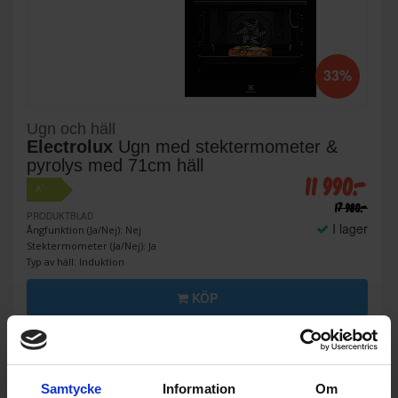
33%
Ugn och häll
Electrolux
Ugn med stektermometer &
pyrolys med 71cm häll
11 990:-
+
A
17 980:-
PRODUKTBLAD
I lager
Ångfunktion (Ja/Nej): Nej
Stektermometer (Ja/Nej): Ja
Typ av häll: Induktion
KÖP
Samtycke
Information
Om