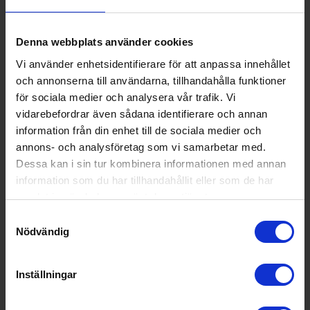
Denna webbplats använder cookies
Vi använder enhetsidentifierare för att anpassa innehållet
och annonserna till användarna, tillhandahålla funktioner
för sociala medier och analysera vår trafik. Vi
vidarebefordrar även sådana identifierare och annan
information från din enhet till de sociala medier och
37%
annons- och analysföretag som vi samarbetar med.
Dessa kan i sin tur kombinera informationen med annan
information som du har tillhandahållit eller som de har
Ugn och häll
samlat in när du har använt deras tjänster.
Electrolux
Ugn med stektermometer &
pyrolys med 78cm häll
Samtyckesval
12 490:-
Nödvändig
+
A
19 980:-
PRODUKTBLAD
I lager
Ångfunktion (Ja/Nej): Nej
Inställningar
Stektermometer (Ja/Nej): Ja
Typ av häll: Induktion