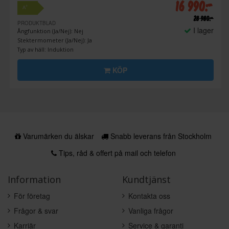
16 990:-
+
A
28 980:-
PRODUKTBLAD
I lager
Ångfunktion (Ja/Nej): Nej
Stektermometer (Ja/Nej): Ja
Typ av häll: Induktion
KÖP
Varumärken du älskar
Snabb leverans från Stockholm
Tips, råd & offert på mail och telefon
Information
Kundtjänst
För företag
Kontakta oss
Frågor & svar
Vanliga frågor
Karriär
Service & garanti