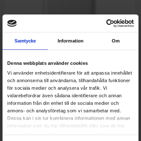
Samtycke
Information
Om
Denna webbplats använder cookies
Luftkonditionering
Vi använder enhetsidentifierare för att anpassa innehållet
Electrolux
EXP40U339CW - 14000BTU
och annonserna till användarna, tillhandahålla funktioner
WIFI
för sociala medier och analysera vår trafik. Vi
8 990:-
Höjd (cm): 80.2
vidarebefordrar även sådana identifierare och annan
Max rumstorlek kyla (m²): 57
I lager
Kylkapacitet (kW): 4
information från din enhet till de sociala medier och
annons- och analysföretag som vi samarbetar med.
Dessa kan i sin tur kombinera informationen med annan
information som du har tillhandahållit eller som de har
KÖP
samlat in när du har använt deras tjänster.