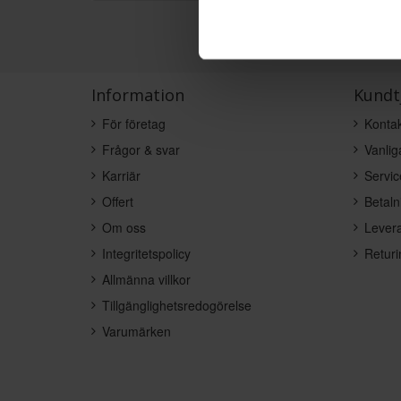
Information
Kundt
För företag
Kontak
Frågor & svar
Vanlig
Karriär
Servic
Offert
Betaln
Om oss
Levera
Integritetspolicy
Returi
Allmänna villkor
Tillgänglighetsredogörelse
Varumärken