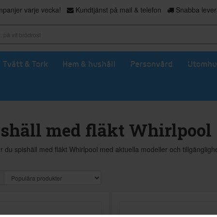
panjer varje vecka!
Kundtjänst på mail & telefon
Snabba levera
Tvätt & Tork
Hem & hushåll
Personvård
Utomhu
shäll med fläkt Whirlpool
ar du spishäll med fläkt Whirlpool med aktuella modeller och tillgänglig