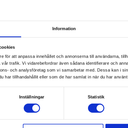
Information
cookies
e för att anpassa innehållet och annonserna till användarna, tillh
vår trafik. Vi vidarebefordrar även sådana identifierare och anna
nnons- och analysföretag som vi samarbetar med. Dessa kan i sin
d fläkt
Häll med fläkt
har tillhandahållit eller som de har samlat in när du har använt 
lpool
WVH92KF
Whirlpool
WVH 92 K/1
22 495:-
17
unktion (Ja/Nej): Ja
A
ner (st): 4
Inställningar
Statistik
PRODUKTBLAD
Boost-funktion (Ja/Nej): Ja
Antal zoner (st): 4
KÖP
KÖP