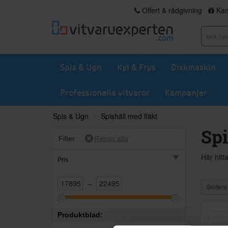
Offert & rådgivning
Kam
Spis & Ugn
Kyl & Frys
Diskmaskin
Professionella vitvaror
Kampanjer
Spis & Ugn
Spishäll med fläkt
Spi
Filter
Här hitt
Pris
–
Sortera
Produktblad: