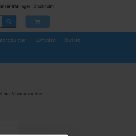
nser från lager i Stockholm
sprodukter
Luftvård
Outlet
het hos Vitvaruexperten.