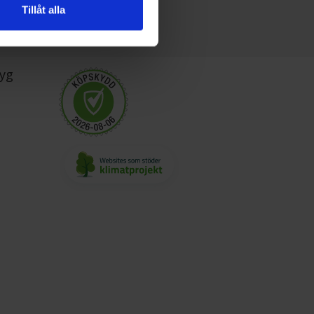
Tillåt alla
yg