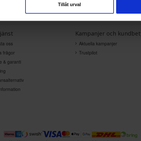
Tillåt urval
jänst
Kampanjer och kundbet
ta oss
Aktuella kampanjer
a frågor
Trustpilot
e & garanti
ing
nsalternativ
nformation