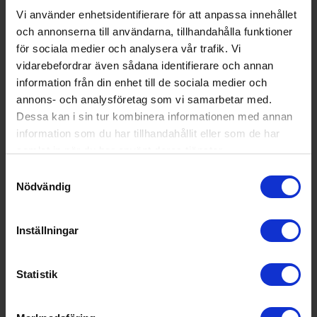
Vi använder enhetsidentifierare för att anpassa innehållet
Fjärrkontroll (Ja/Nej):
Nej
och annonserna till användarna, tillhandahålla funktioner
för sociala medier och analysera vår trafik. Vi
Indikator för filterbyte (Ja/Nej):
Ja
vidarebefordrar även sådana identifierare och annan
Luftsensor (Ja/Nej):
Ja
information från din enhet till de sociala medier och
annons- och analysföretag som vi samarbetar med.
Timer (Ja/Nej):
Ja
Dessa kan i sin tur kombinera informationen med annan
Wi-Fi anslutning (Ja/Nej):
Ja
information som du har tillhandahållit eller som de har
samlat in när du har använt deras tjänster.
Teknisk data
Samtyckesval
Nödvändig
Antal hastigheter (st):
4
Max. rumsstorlek (m²):
106
Inställningar
Vikt (kg):
6.06
Statistik
Populära produkter i denna kategori