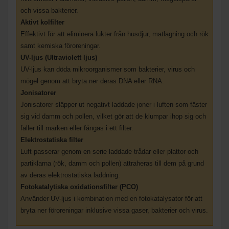
och vissa bakterier.
Aktivt kolfilter
Effektivt för att eliminera lukter från husdjur, matlagning och rök
samt kemiska föroreningar.
UV-ljus (Ultraviolett ljus)
UV-ljus kan döda mikroorganismer som bakterier, virus och
mögel genom att bryta ner deras DNA eller RNA.
Jonisatorer
Jonisatorer släpper ut negativt laddade joner i luften som fäster
sig vid damm och pollen, vilket gör att de klumpar ihop sig och
faller till marken eller fångas i ett filter.
Elektrostatiska filter
Luft passerar genom en serie laddade trådar eller plattor och
partiklarna (rök, damm och pollen) attraheras till dem på grund
av deras elektrostatiska laddning.
Fotokatalytiska oxidationsfilter (PCO)
Använder UV-ljus i kombination med en fotokatalysator för att
bryta ner föroreningar inklusive vissa gaser, bakterier och virus.