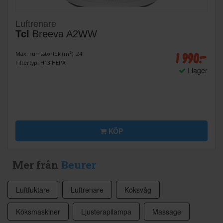
Luftrenare
Tcl
Breeva A2WW
1 990:-
Max. rumsstorlek (m²): 24
Filtertyp: H13 HEPA
I lager
KÖP
Mer från
Beurer
Luftfuktare
Luftrenare
Köksvåg
Köksmaskiner
Ljusterapilampa
Massage