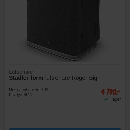
Luftrenare
Stadler form
luftrenare Roger Big
4 790:-
Max. rumsstorlek (m²): 104
Filtertyp: HEPA
I lager