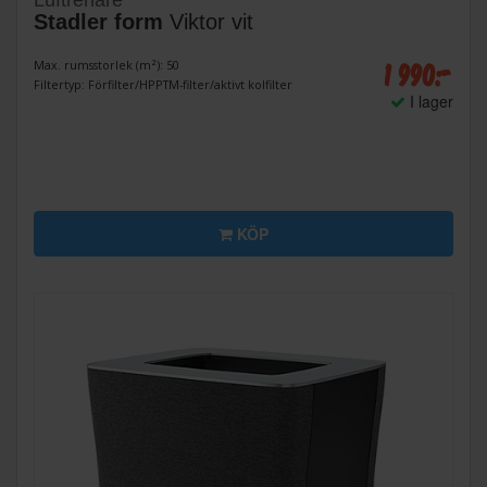
Stadler form
Viktor vit
1 990:-
Max. rumsstorlek (m²): 50
Filtertyp: Förfilter/HPPTM-filter/aktivt kolfilter
I lager
KÖP