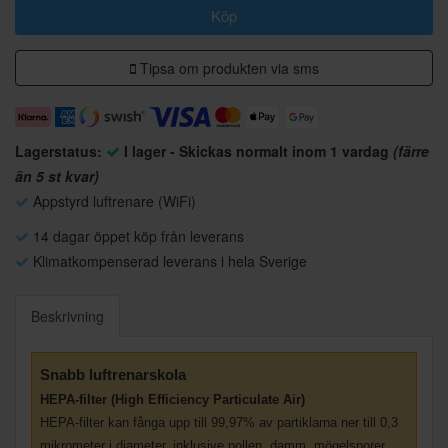
Köp
Tipsa om produkten via sms
Lagerstatus:
I lager - Skickas normalt inom 1 vardag
(färre
än 5 st kvar)
Appstyrd luftrenare (WiFi)
14 dagar öppet köp från leverans
Klimatkompenserad leverans i hela Sverige
Beskrivning
Snabb luftrenarskola
HEPA-filter (High Efficiency Particulate Air)
HEPA-filter kan fånga upp till 99,97% av partiklarna ner till 0,3
mikrometer i diameter, inklusive pollen, damm, mögelsporer