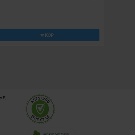
KÖP
yg