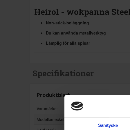
Heirol - wokpanna Stee
Non-stick-beläggning
Du kan använda metallverktyg
Lämplig för alla spisar
Specifikationer
Produktblad:
Varumärke:
Modellbeteckning:
Samtycke