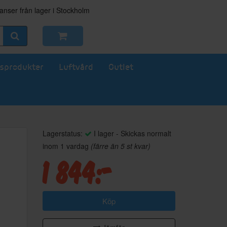
nser från lager i Stockholm
sprodukter
Luftvård
Outlet
Lagerstatus:
I lager - Skickas normalt
inom 1 vardag
(färre än 5 st kvar)
1 844:-
Köp