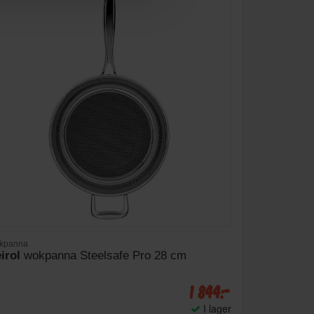
ekpanna
irol
wokpanna Steelsafe Pro 28 cm
1 844:-
I lager