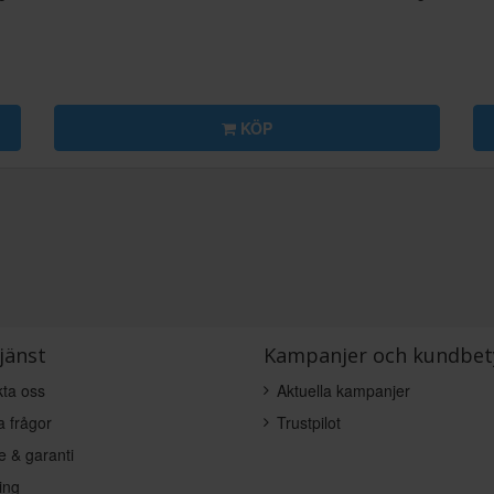
KÖP
jänst
Kampanjer och kundbet
ta oss
Aktuella kampanjer
a frågor
Trustpilot
e & garanti
ing