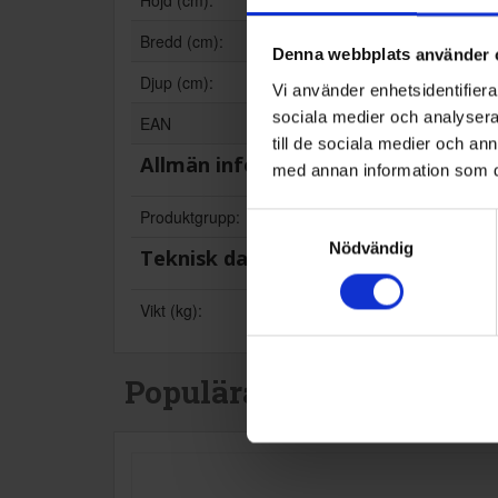
Höjd (cm):
Bredd (cm):
Denna webbplats använder 
Djup (cm):
Vi använder enhetsidentifierar
sociala medier och analysera 
EAN
till de sociala medier och a
Allmän information
med annan information som du 
Produktgrupp:
Samtyckesval
Nödvändig
Teknisk data
Vikt (kg):
Populära produkter i de