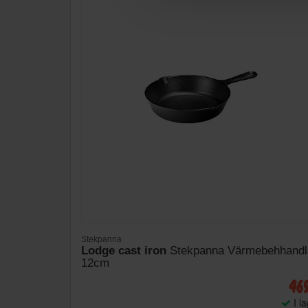
Stekpanna
Lodge cast iron
Stekpanna Värmebehhandl
12cm
46
I l