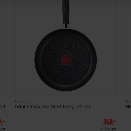
Stekpanna
St
ad
Tefal
stekpanna Start Easy, 24 cm
He
9:-
368:-
ager
I lager