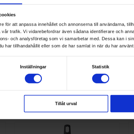
10
30
cookies
56
e för att anpassa innehållet och annonserna till användarna, tillh
vår trafik. Vi vidarebefordrar även sådana identifierare och anna
6419287819276
nnons- och analysföretag som vi samarbetar med. Dessa kan i sin
har tillhandahållit eller som de har samlat in när du har använt 
Stekpannor
Inställningar
Statistik
2,1
nna kategori
Tillåt urval