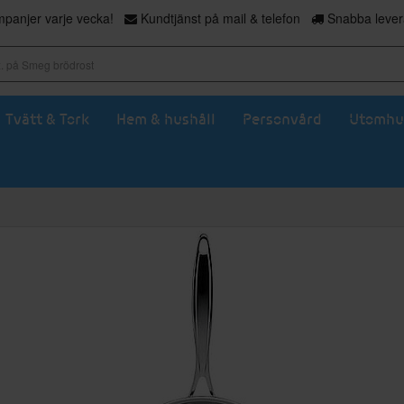
panjer varje vecka!
Kundtjänst på mail & telefon
Snabba levera
Tvätt & Tork
Hem & hushåll
Personvård
Utomhu