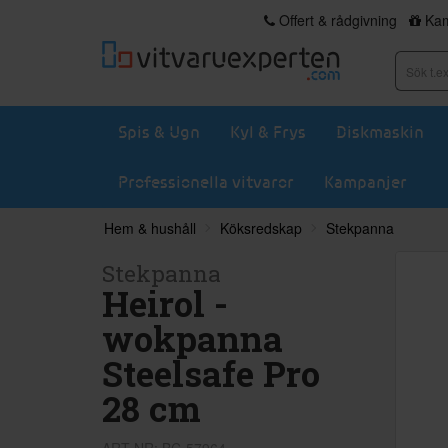
Offert & rådgivning
Kam
Spis & Ugn
Kyl & Frys
Diskmaskin
Professionella vitvaror
Kampanjer
Hem & hushåll
Köksredskap
Stekpanna
Stekpanna
Heirol -
wokpanna
Steelsafe Pro
28 cm