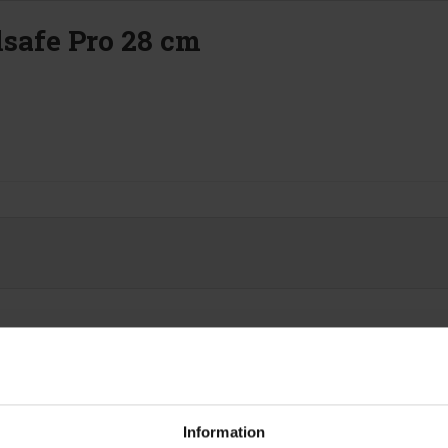
lsafe Pro 28 cm
Heirol
81927
Information