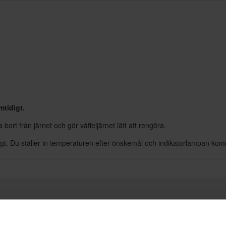
mtidigt.
ta bort från järnet och gör våffeljärnet lätt att rengöra.
digt. Du ställer in temperaturen efter önskemål och indikatorlampan komm