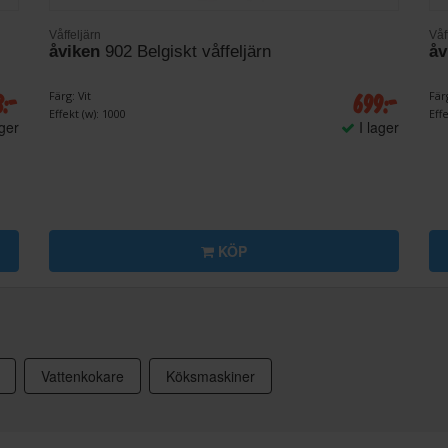
Våffeljärn
Våf
åviken
902 Belgiskt våffeljärn
åv
8:-
699:-
Färg: Vit
Fär
Effekt (w): 1000
Effe
ager
I lager
KÖP
Vattenkokare
Köksmaskiner