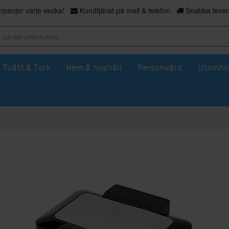
panjer varje vecka!
Kundtjänst på mail & telefon
Snabba levera
Tvätt & Tork
Hem & hushåll
Personvård
Utomhu