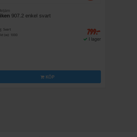
feljärn
iken
907.2 enkel svart
799:-
g: Svart
kt (w): 1000
I lager
KÖP