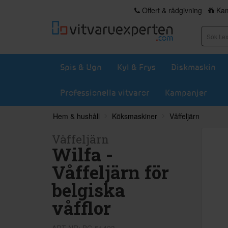
Offert & rådgivning
Kam
Spis & Ugn
Kyl & Frys
Diskmaskin
Professionella vitvaror
Kampanjer
Hem & hushåll
Köksmaskiner
Våffeljärn
Våffeljärn
Wilfa -
Våffeljärn för
belgiska
våfflor