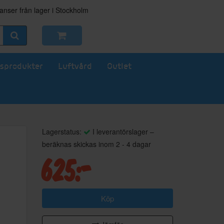
nser från lager i Stockholm
sprodukter
Luftvård
Outlet
Lagerstatus:
I leverantörslager –
beräknas skickas inom 2 - 4 dagar
625:-
Köp