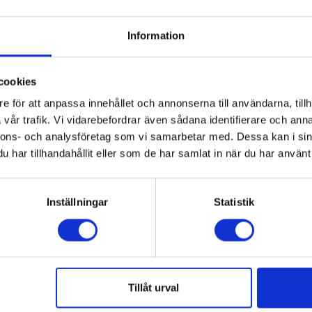
Information
Wilfa
BW-1000B
cookies
7044876039040
e för att anpassa innehållet och annonserna till användarna, tillh
vår trafik. Vi vidarebefordrar även sådana identifierare och anna
nnons- och analysföretag som vi samarbetar med. Dessa kan i sin
Non-Stick
har tillhandahållit eller som de har samlat in när du har använt 
Svart
Inställningar
Statistik
Våffeljärn
2
1000
Tillåt urval