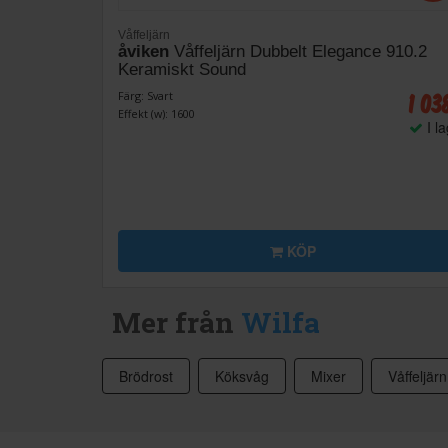
Våffeljärn
åviken
Våffeljärn Dubbelt Elegance 910.2
Keramiskt Sound
1 03
Färg: Svart
Effekt (w): 1600
I l
KÖP
Mer från
Wilfa
Brödrost
Köksvåg
Mixer
Våffeljärn