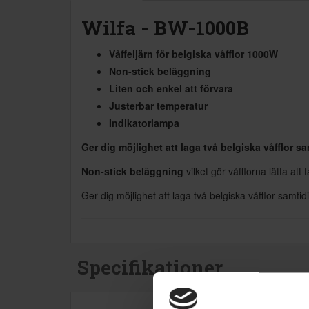
Wilfa - BW-1000B
Våffeljärn för belgiska våfflor
1000W
Non-stick beläggning
Liten och enkel att förvara
Justerbar temperatur
Indikatorlampa
Ger dig möjlighet att laga två belgiska våfflor sa
Non-stick beläggning
vilket gör våfflorna lätta att 
Ger dig möjlighet att laga två belgiska våfflor samti
Specifikationer