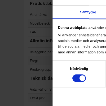
Produktblad:
Samtycke
Varumärke:
Modellbeteckning:
Denna webbplats använder 
EAN
Vi använder enhetsidentifierar
Allmän information
sociala medier och analysera 
till de sociala medier och a
Beläggning på våffelytan:
med annan information som du 
Färg:
Samtyckesval
Nödvändig
Produktgrupp:
Teknisk data
Antal våfflor (st):
Effekt (w):