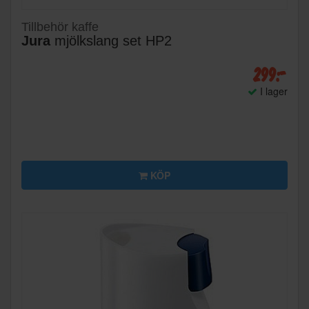
Tillbehör kaffe
Jura
mjölkslang set HP2
299:-
I lager
KÖP