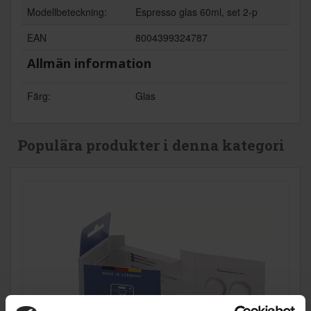
Modellbeteckning:
Espresso glas 60ml, set 2-p
EAN
8004399324787
Allmän information
Färg:
Glas
Populära produkter i denna kategori