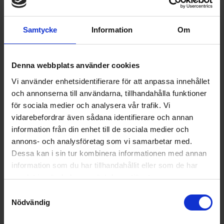
Samtycke
Information
Om
Denna webbplats använder cookies
Vi använder enhetsidentifierare för att anpassa innehållet
och annonserna till användarna, tillhandahålla funktioner
för sociala medier och analysera vår trafik. Vi
vidarebefordrar även sådana identifierare och annan
Tillbehör kaffe
Rengöringstabletter för kaffemaskiner
information från din enhet till de sociala medier och
10 st
annons- och analysföretag som vi samarbetar med.
177:-
Dessa kan i sin tur kombinera informationen med annan
information som du har tillhandahållit eller som de har
I lager
samlat in när du har använt deras tjänster.
Samtyckesval
Nödvändig