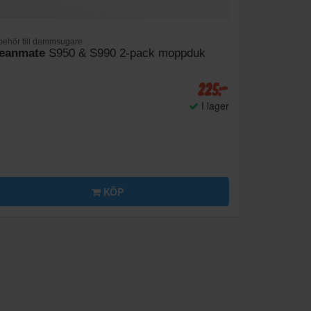
lbehör till dammsugare
eanmate
S950 & S990 2-pack moppduk
225:-
I lager
KÖP