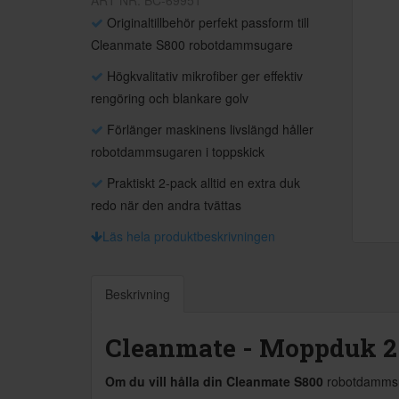
ART NR: BC-69951
Originaltillbehör perfekt passform till
Cleanmate S800 robotdammsugare
Högkvalitativ mikrofiber ger effektiv
rengöring och blankare golv
Förlänger maskinens livslängd håller
robotdammsugaren i toppskick
Praktiskt 2-pack alltid en extra duk
redo när den andra tvättas
Läs hela produktbeskrivningen
Beskrivning
Cleanmate - Moppduk 2
Om du vill hålla din Cleanmate S800
robotdammsuga