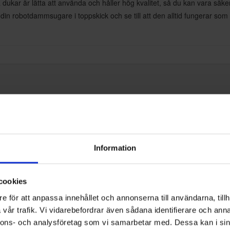
ukar är lätta att använda och håller hög kvalitet, så du kan vara säker
din robotdammsugare i toppskick och se till att den alltid fungerar som
ate
Information
k 2-pack S800
cookies
47050555
e för att anpassa innehållet och annonserna till användarna, tillh
vår trafik. Vi vidarebefordrar även sådana identifierare och anna
nnons- och analysföretag som vi samarbetar med. Dessa kan i sin
hör till Robotdammsugare