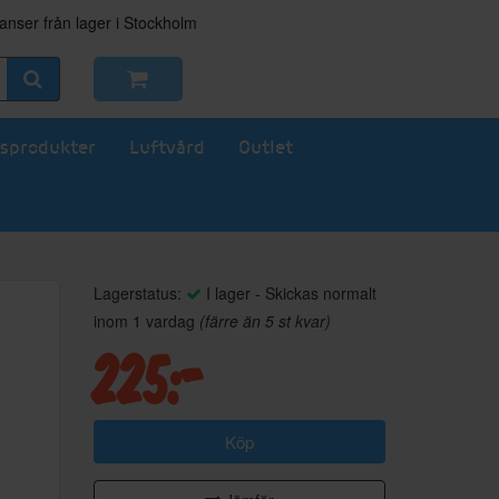
nser från lager i Stockholm
sprodukter
Luftvård
Outlet
Lagerstatus:
I lager - Skickas normalt
inom 1 vardag
(färre än 5 st kvar)
225:-
Köp