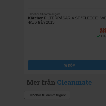
Tillbehör till dammsugare
Kärcher
FILTERPÅSAR 4 ST "FLEECE" W
4/5/6 från 2015
23
I l
KÖP
Mer från
Cleanmate
Tillbehör till dammsugare