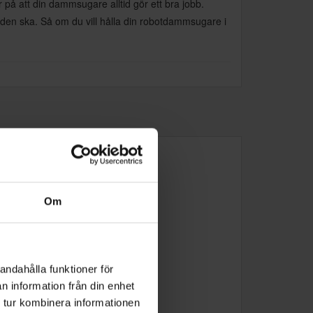
 på att din dammsugare alltid gör ett bra jobb.
 den ska. Så om du vill hålla din robotdammsugare i
Om
andahålla funktioner för
n information från din enhet
 tur kombinera informationen