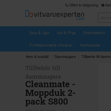
Offert & rådgivning
Kam
Spis & Ugn
Kyl & Frys
Diskmaskin
Professionella vitvaror
Kampanjer
Hem & hushåll
Dammsugare
Tillbehör till dam
Tillbehör till
dammsugare
Cleanmate -
Moppduk 2-
pack S800