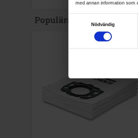
med annan information som du 
Populära produkter i de
Samtyckesval
Nödvändig