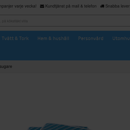
panjer varje vecka!
Kundtjänst på mail & telefon
Snabba levera
Tvätt & Tork
Hem & hushåll
Personvård
Utomhu
msugare