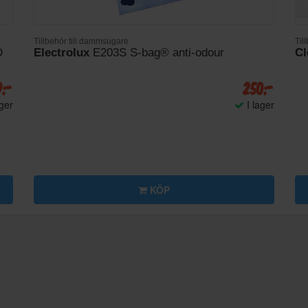
Tillbehör till dammsugare
Til
D
Electrolux
E203S S-bag® anti-odour
Cl
9:-
250:-
ager
I lager
KÖP