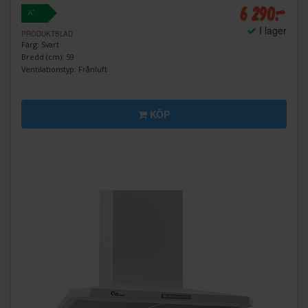
6 290:-
+
A
I lager
PRODUKTBLAD
Färg: Svart
Bredd (cm): 59
Ventilationstyp: Frånluft
KÖP