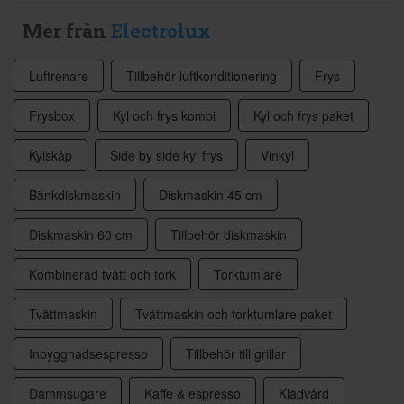
Mer från
Electrolux
Luftrenare
Tillbehör luftkonditionering
Frys
Frysbox
Kyl och frys kombi
Kyl och frys paket
Kylskåp
Side by side kyl frys
Vinkyl
Bänkdiskmaskin
Diskmaskin 45 cm
Diskmaskin 60 cm
Tillbehör diskmaskin
Kombinerad tvätt och tork
Torktumlare
Tvättmaskin
Tvättmaskin och torktumlare paket
Inbyggnadsespresso
Tillbehör till grillar
Dammsugare
Kaffe & espresso
Klädvård