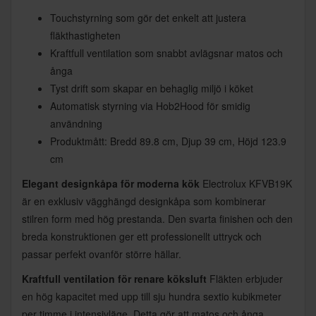
Touchstyrning som gör det enkelt att justera
fläkthastigheten
Kraftfull ventilation som snabbt avlägsnar matos och
ånga
Tyst drift som skapar en behaglig miljö i köket
Automatisk styrning via Hob2Hood för smidig
användning
Produktmått: Bredd 89.8 cm, Djup 39 cm, Höjd 123.9
cm
Elegant designkåpa för moderna kök
Electrolux KFVB19K
är en exklusiv vägghängd designkåpa som kombinerar
stilren form med hög prestanda. Den svarta finishen och den
breda konstruktionen ger ett professionellt uttryck och
passar perfekt ovanför större hällar.
Kraftfull ventilation för renare köksluft
Fläkten erbjuder
en hög kapacitet med upp till sju hundra sextio kubikmeter
per timme i intensivläge. Detta gör att matos och ånga