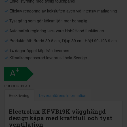
Enkel styrning med tydlig touchpanel
Effektiv rengöring av köksluften även vid intensiv matlagning
Tyst gång som gör köksmiljön mer behaglig
Automatisk reglering tack vare Hob2Hood funktionen
Produktmått: Bredd 89.8 cm, Djup 39 cm, Höjd 90-123.9 cm
14 dagar öppet köp från leverans
Klimatkompenserad leverans i hela Sverige
+
A
PRODUKTBLAD
Beskrivning
Leverantörens information
Electrolux KFVB19K vägghängd
designkåpa med kraftfull och tyst
ventilation