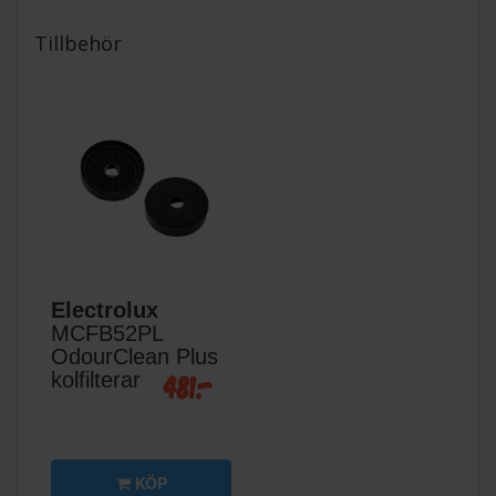
Tillbehör
Electrolux
MCFB52PL
OdourClean Plus
481:-
kolfilterar
KÖP