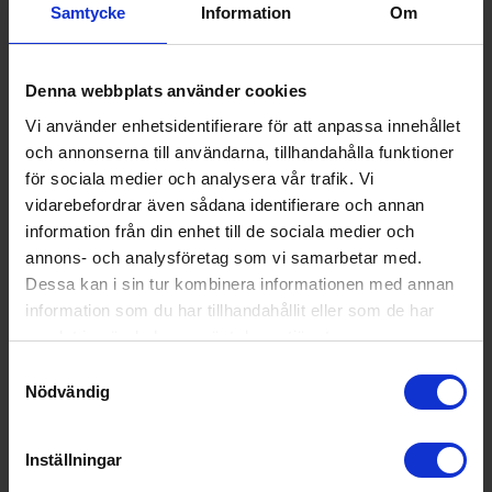
Utdragbar (Ja/Ne
Nej
Samtycke
Information
Om
j):
Wi-Fi anslutning (J
Nej
a/Nej):
Denna webbplats använder cookies
Teknisk data
Vi använder enhetsidentifierare för att anpassa innehållet
och annonserna till användarna, tillhandahålla funktioner
Antal hastigheter
5
för sociala medier och analysera vår trafik. Vi
(st):
vidarebefordrar även sådana identifierare och annan
information från din enhet till de sociala medier och
Kapacitet intensivl
760
annons- och analysföretag som vi samarbetar med.
äge (m³/h):
Dessa kan i sin tur kombinera informationen med annan
Ljudnivå (dBA):
54 decibel A (ett normalt samtal mot
information som du har tillhandahållit eller som de har
svarar ca 60 dB A)
samlat in när du har använt deras tjänster.
Kapacitet normallä
255
Samtyckesval
ge (m³/h):
Nödvändig
Stosdimension (m
150
m):
Inställningar
Vikt (kg):
19.1