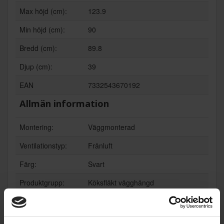
Max höjd (cm):
123.9
Min höjd (cm):
90
Bredd (cm):
89.8
Djup (cm):
39
EAN
7332543670192
Allmän information
Montering:
Väggmonterad
Ventilationstyp:
Frånluft
Färg:
Svart
Produktgrupp:
Köksfläkt vägghängd
Funktioner och egenskaper