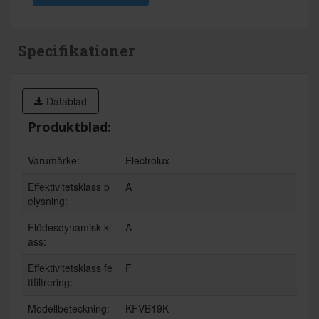
Specifikationer
Datablad
Produktblad:
Varumärke:
Electrolux
Effektivitetsklass b
A
elysning:
Flödesdynamisk kl
A
ass:
Effektivitetsklass fe
F
ttfiltrering:
Modellbeteckning:
KFVB19K