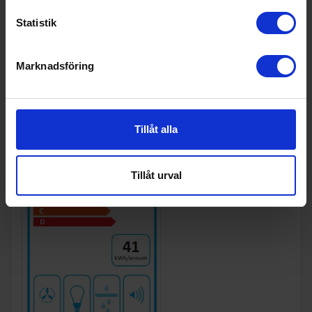
Energimärkning
Statistik
Energiklass:
A+
Marknadsföring
Tillåt alla
Tillåt urval