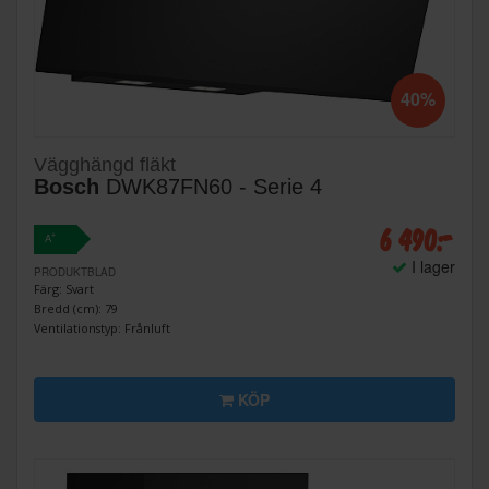
40%
Vägghängd fläkt
Bosch
DWK87FN60 - Serie 4
6 490:-
+
A
I lager
PRODUKTBLAD
Färg: Svart
Bredd (cm): 79
Ventilationstyp: Frånluft
KÖP