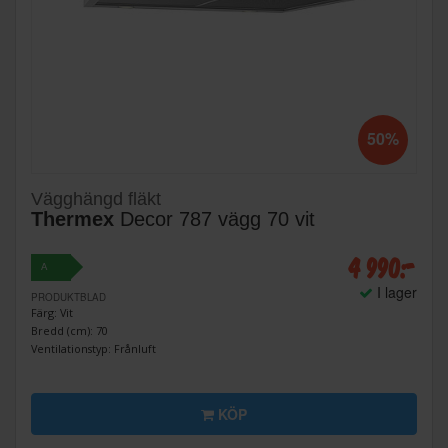
50%
Vägghängd fläkt
Thermex
Decor 787 vägg 70 vit
4 990:-
A
I lager
PRODUKTBLAD
Färg: Vit
Bredd (cm): 70
Ventilationstyp: Frånluft
KÖP