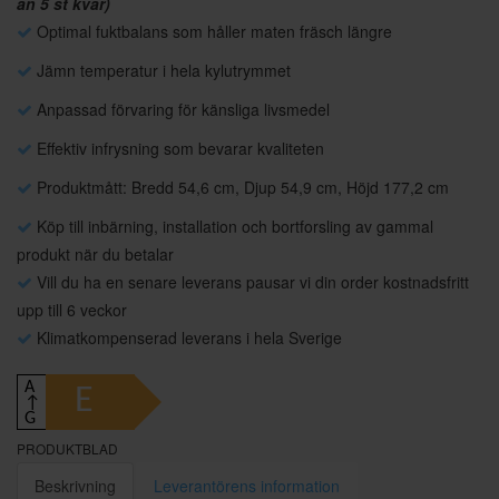
än 5 st kvar)
Optimal fuktbalans som håller maten fräsch längre
Jämn temperatur i hela kylutrymmet
Anpassad förvaring för känsliga livsmedel
Effektiv infrysning som bevarar kvaliteten
Produktmått: Bredd 54,6 cm, Djup 54,9 cm, Höjd 177,2 cm
Köp till inbärning, installation och bortforsling av gammal
produkt när du betalar
Vill du ha en senare leverans pausar vi din order kostnadsfritt
upp till 6 veckor
Klimatkompenserad leverans i hela Sverige
A
E
↑
G
PRODUKTBLAD
Beskrivning
Leverantörens information