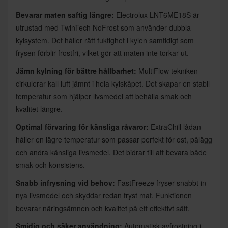
Bevarar maten saftig längre:
Electrolux LNT6ME18S är
utrustad med TwinTech NoFrost som använder dubbla
kylsystem. Det håller rätt fuktighet i kylen samtidigt som
frysen förblir frostfri, vilket gör att maten inte torkar ut.
Jämn kylning för bättre hållbarhet:
MultiFlow tekniken
cirkulerar kall luft jämnt i hela kylskåpet. Det skapar en stabil
temperatur som hjälper livsmedel att behålla smak och
kvalitet längre.
Optimal förvaring för känsliga råvaror:
ExtraChill lådan
håller en lägre temperatur som passar perfekt för ost, pålägg
och andra känsliga livsmedel. Det bidrar till att bevara både
smak och konsistens.
Snabb infrysning vid behov:
FastFreeze fryser snabbt in
nya livsmedel och skyddar redan fryst mat. Funktionen
bevarar näringsämnen och kvalitet på ett effektivt sätt.
Smidig och säker användning:
Automatisk avfrostning i