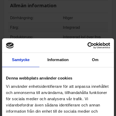
Allmän information
Dörrhängning:
Höger
Färg:
Integrerad
Produktgrupp:
Integrerad kyl över frys
Funktioner och egenskaper
För integrering (Ja/Nej):
Ja
Samtycke
Information
Om
Ismaskin (Ja/Nej):
Nej
Kräver vattenanslutning (Ja/N
Nej
Denna webbplats använder cookies
ej):
Vi använder enhetsidentifierare för att anpassa innehållet
Möjlighet för sidebyside place
Nej
och annonserna till användarna, tillhandahålla funktioner
ring:
för sociala medier och analysera vår trafik. Vi
vidarebefordrar även sådana identifierare och annan
Självavfrostande frys (ja/nej):
Ja
information från din enhet till de sociala medier och