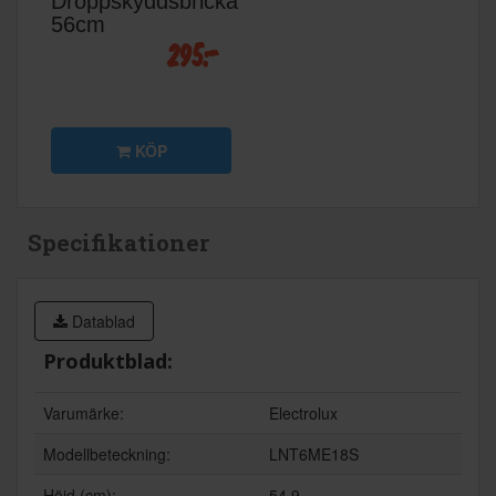
Droppskyddsbricka
56cm
295:-
KÖP
Specifikationer
Datablad
Produktblad:
Varumärke:
Electrolux
Modellbeteckning:
LNT6ME18S
Höjd (cm):
54,9