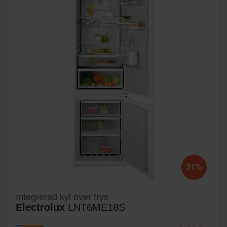
31%
Integrerad kyl över frys
Electrolux
LNT6ME18S