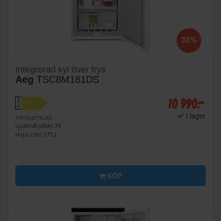
38%
Integrerad kyl över frys
Aeg
TSC8M181DS
10 990:-
A
D
↑
G
I lager
PRODUKTBLAD
Ljudnivå (dBA): 35
Höjd (cm): 177.2
KÖP