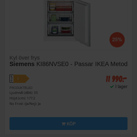
25%
Kyl över frys
Siemens
KI86NVSE0 - Passar IKEA Metod
11 990:-
A
E
↑
G
I lager
PRODUKTBLAD
Ljudnivå (dBA): 35
Höjd (cm): 177.2
No Frost: (Ja/Nej): Ja
KÖP