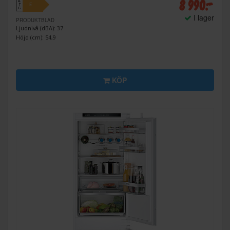
8 990:-
A
E
↑
G
I lager
PRODUKTBLAD
Ljudnivå (dBA): 37
Höjd (cm): 54,9
KÖP