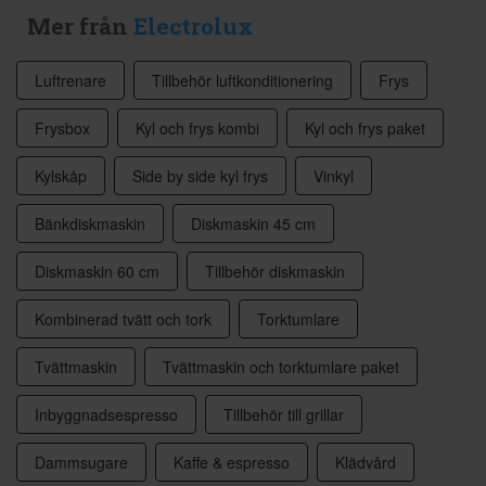
Mer från
Electrolux
Luftrenare
Tillbehör luftkonditionering
Frys
Frysbox
Kyl och frys kombi
Kyl och frys paket
Kylskåp
Side by side kyl frys
Vinkyl
Bänkdiskmaskin
Diskmaskin 45 cm
Diskmaskin 60 cm
Tillbehör diskmaskin
Kombinerad tvätt och tork
Torktumlare
Tvättmaskin
Tvättmaskin och torktumlare paket
Inbyggnadsespresso
Tillbehör till grillar
Dammsugare
Kaffe & espresso
Klädvård