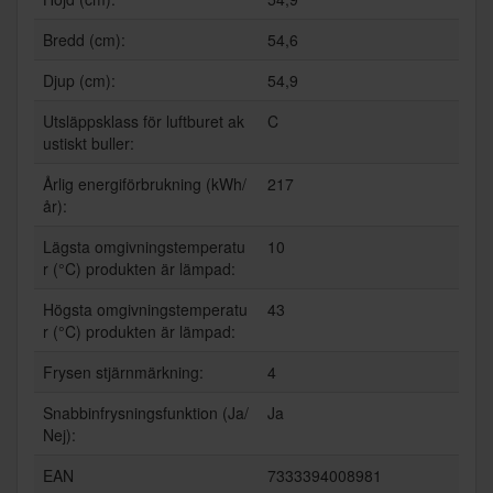
Bredd (cm):
54,6
Djup (cm):
54,9
Utsläppsklass för luftburet ak
C
ustiskt buller:
Årlig energiförbrukning (kWh/
217
år):
Lägsta omgivningstemperatu
10
r (°C) produkten är lämpad:
Högsta omgivningstemperatu
43
r (°C) produkten är lämpad:
Frysen stjärnmärkning:
4
Snabbinfrysningsfunktion (Ja/
Ja
Nej):
EAN
7333394008981