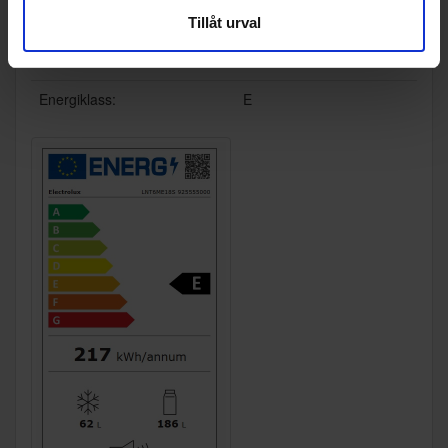
Vikt (kg):
60
Tillåt urval
Energimärkning
Energiklass:
E